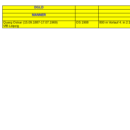
DGLD
MÄNNER
Quarg Oskar (15.09.1887-17.07.1969)
OS 1908
800 m Vorlauf 4. in 2:
VfB Leipzig