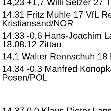
14,23 +1,7 Willi Selzer 27
14,31 Fritz Mühle 17 VfL R
Kristiansand/NOR
14,33 -0,6 Hans-Joachim L
18.08.12 Zittau
14,1 Walter Rennschuh 18
14,34 -0,3 Manfred Konopk
Posen/POL
14,37 0,0 Klaus Dieter La