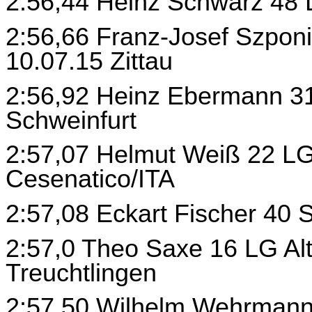
2:56,44 Heinz Schwarz 48
2:56,66 Franz-Josef Szpon
10.07.15 Zittau
2:56,92 Heinz Ebermann 31
Schweinfurt
2:57,07 Helmut Weiß 22 LG
Cesenatico/ITA
2:57,08 Eckart Fischer 40 
2:57,0 Theo Saxe 16 LG Al
Treuchtlingen
2:57,50 Wilhelm Wehrmann