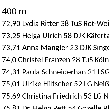
400 m
72,90 Lydia Ritter 38 TuS Rot-We
73,25 Helga Ulrich 58 DJK Käfer
73,71 Anna Mangler 23 DJK Sing
74,0 Christel Franzen 28 TuS Köln
74,31 Paula Schneiderhan 21 LS
75,01 Ulrike Hiltscher 52 LG Ne
75,69 Christina Friedrich 53 LG
75,81 Dr. Helga Rett 54 Gazelle P