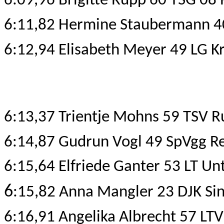
6:09,96 Brigitte Rupp 60 TSG 08
6:11,82 Hermine Staubermann 4
6:12,94 Elisabeth Meyer 49 LG Kr
6:13,37 Trientje Mohns 59 TSV R
6:14,87 Gudrun Vogl 49 SpVgg R
6:15,64 Elfriede Ganter 53 LT Un
6
:15,82 Anna Mangler 23 DJK Si
6:16,91 Angelika Albrecht 57 LTV