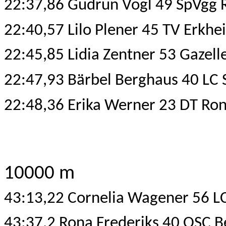
22:37,86 Gudrun Vogl 49 SpVgg
22:40,57 Lilo Plener 45
TV Erkhei
22:45,85 Lidia Zentner 53 Gazell
22:47,93 Bärbel Berghaus 40 LC 
22:48,36 Erika Werner 23 DT Ro
10000 m
43:13,22 Cornelia Wagener 56 L
43:37,2 Rona Frederiks 40 OSC B