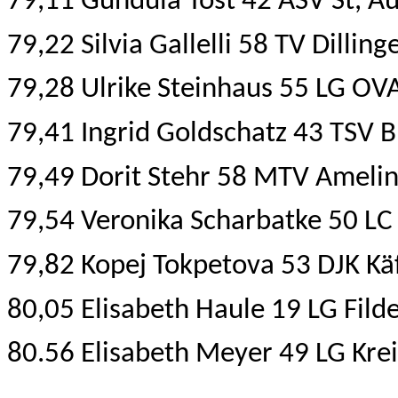
79,11 Gundula Tost 42 ASV St, Au
79,22 Silvia Gallelli 58 TV Dilli
79,28 Ulrike Steinhaus 55 LG OV
79,41 Ingrid Goldschatz 43 TSV 
79,49 Dorit Stehr 58 MTV Ameli
79,54 Veronika Scharbatke 50 L
79,82 Kopej Tokpetova 53 DJK Kä
80,05 Elisabeth Haule 19 LG Fil
80.56 Elisabeth Meyer 49 LG Krei