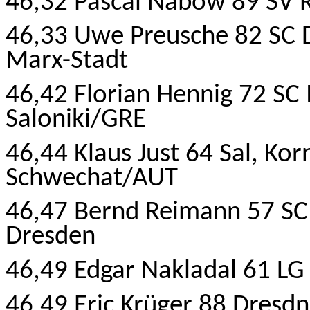
46,32 Pascal Nabow 89 SV R
46,33 Uwe Preusche 82 SC D
Marx-Stadt
46,42 Florian Hennig 72 S
Saloniki/GRE
46,44 Klaus Just 64 Sal, K
Schwechat/AUT
46,47 Bernd Reimann 57 SC
Dresden
46,49 Edgar Nakladal 61 LG
46,49 Eric Krüger 88 Dresd