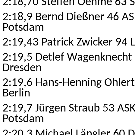
2:18,70 Steffen Oehme 63 S
2:18,9 Bernd Dießner 46 AS
Potsdam
2:19,43 Patrick Zwicker 94 
2:19,5 Detlef Wagenknecht
Dresden
2:19,6 Hans-Henning Ohler
Berlin
2:19,7 Jürgen Straub 53 AS
Potsdam
2:20,3 Michael Längler 60 